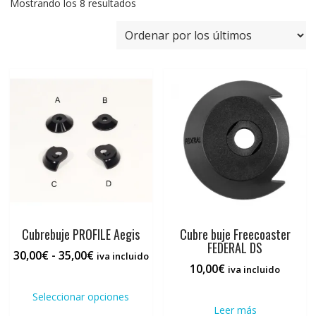
Ordenado
Mostrando los 8 resultados
por
los
últimos
Cubrebuje PROFILE Aegis
Cubre buje Freecoaster
FEDERAL DS
Rango
30,00
€
-
35,00
€
iva incluido
10,00
€
de
iva incluido
Este
precios:
producto
Seleccionar opciones
desde
tiene
Leer más