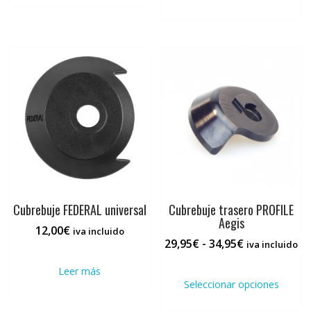
30,00€
múltiples
hasta
variantes.
35,00€
Las
opciones
se
pueden
elegir
en
la
página
de
producto
Cubrebuje FEDERAL universal
Cubrebuje trasero PROFILE
Aegis
12,00
€
iva incluido
Rango
29,95
€
-
34,95
€
iva incluido
de
Este
Leer más
precios:
prod
Seleccionar opciones
desde
tiene
29,95€
múlti