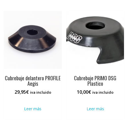
hasta
varia
34,95€
Las
opci
se
pued
elegi
en
la
pági
de
prod
Cubrebuje delantero PROFILE
Cubrebuje PRIMO DSG
Aegis
Plastico
29,95
€
10,00
€
iva incluido
iva incluido
Leer más
Leer más