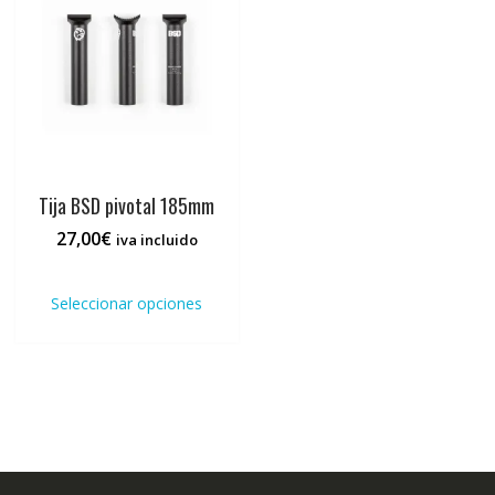
se
pued
elegi
en
la
pági
de
prod
Tija BSD pivotal 185mm
27,00
€
iva incluido
Este
producto
Seleccionar opciones
tiene
múltiples
variantes.
Las
opciones
se
pueden
elegir