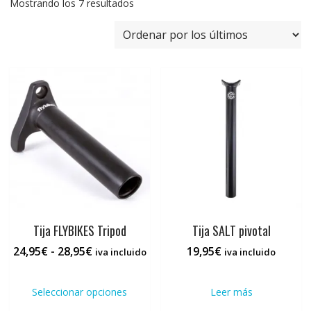
Ordenado
Mostrando los 7 resultados
por
los
últimos
Tija FLYBIKES Tripod
Tija SALT pivotal
Rango
24,95
€
-
28,95
€
19,95
€
iva incluido
iva incluido
de
Este
precios:
producto
Seleccionar opciones
Leer más
desde
tiene