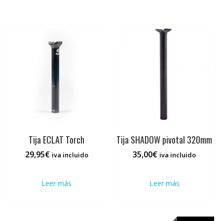
24,95€
múltiples
hasta
variantes.
28,95€
Las
opciones
se
pueden
elegir
en
la
página
de
producto
Tija ECLAT Torch
Tija SHADOW pivotal 320mm
29,95
€
35,00
€
iva incluido
iva incluido
Leer más
Leer más