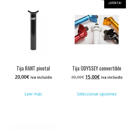
¡OFERTA!
Tija RANT pivotal
Tija ODYSSEY convertible
El
El
20,00
€
15,00
€
30,00
€
iva incluido
iva incluido
precio
precio
Este
original
actual
prod
Leer más
Seleccionar opciones
era:
es:
tiene
30,00€.
15,00€.
múlti
varia
Las
opci