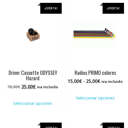
variantes.
varia
Las
Las
¡OFERTA!
¡OFERTA!
opciones
opci
se
se
pueden
pued
elegir
elegi
en
en
la
la
página
pági
de
de
producto
prod
Driver Cassette ODYSSEY
Radios PRIMO colores
Hazard
Rango
15,00
€
-
25,00
€
iva incluido
El
El
35,00
€
70,00
€
de
iva incluido
Este
precio
precio
precios:
Este
prod
Seleccionar opciones
original
actual
desde
producto
tiene
Seleccionar opciones
era:
es:
15,00€
tiene
múlti
70,00€.
35,00€.
hasta
múltiples
varia
25,00€
variantes.
Las
Las
opci
¡OFERTA!
¡OFERTA!