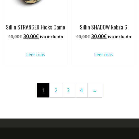
Sillin STRANGER Hicks Camo
Sillin SHADOW kobza 6
El
El
El
El
30,00
€
30,00
€
40,00
€
40,00
€
iva incluido
iva incluido
precio
precio
precio
precio
original
actual
original
actual
Leer más
Leer más
era:
es:
era:
es:
40,00€.
30,00€.
40,00€.
30,00€.
1
2
3
4
→