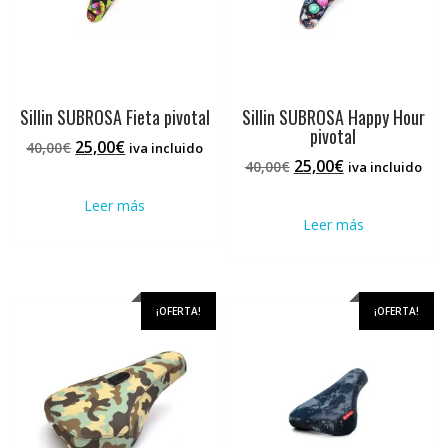
Sillin SUBROSA Fieta pivotal
Sillin SUBROSA Happy Hour
pivotal
El
El
25,00
€
40,00
€
iva incluido
El
El
25,00
€
precio
precio
40,00
€
iva incluido
precio
precio
original
actual
Leer más
original
actual
era:
es:
Leer más
era:
es:
40,00€.
25,00€.
40,00€.
25,00€.
¡OFERTA!
¡OFERTA!