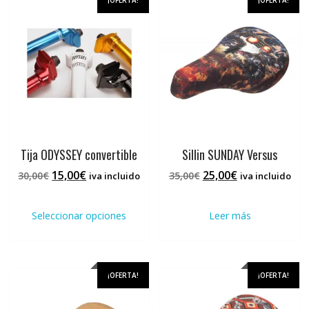
opciones
se
se
pued
pueden
elegi
elegir
en
en
la
la
pági
página
de
de
prod
producto
Tija ODYSSEY convertible
Sillin SUNDAY Versus
El
El
El
El
15,00
€
25,00
€
30,00
€
35,00
€
iva incluido
iva incluido
precio
precio
precio
precio
Este
original
actual
original
actual
producto
Seleccionar opciones
Leer más
era:
es:
era:
es:
tiene
30,00€.
15,00€.
35,00€.
25,00€.
múltiples
variantes.
Las
¡OFERTA!
¡OFERTA!
opciones
se