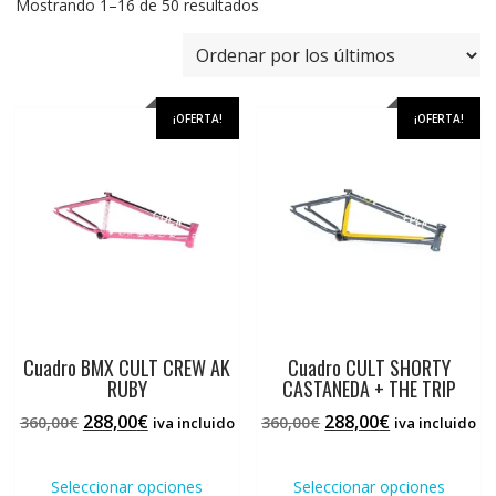
Ordenado
Mostrando 1–16 de 50 resultados
por
los
últimos
¡OFERTA!
¡OFERTA!
Cuadro BMX CULT CREW AK
Cuadro CULT SHORTY
RUBY
CASTANEDA + THE TRIP
El
El
El
El
288,00
€
288,00
€
360,00
€
360,00
€
iva incluido
iva incluido
precio
precio
precio
precio
Este
Este
original
actual
original
actual
producto
prod
Seleccionar opciones
Seleccionar opciones
era:
es:
era:
es: