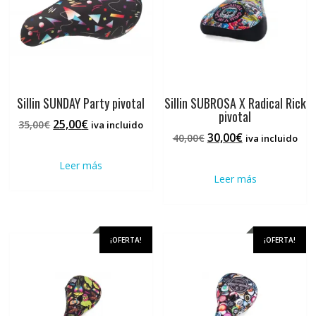
Sillin SUNDAY Party pivotal
Sillin SUBROSA X Radical Rick
pivotal
El
El
25,00
€
35,00
€
iva incluido
El
El
30,00
€
precio
precio
40,00
€
iva incluido
precio
precio
original
actual
Leer más
original
actual
era:
es:
Leer más
era:
es:
35,00€.
25,00€.
40,00€.
30,00€.
¡OFERTA!
¡OFERTA!