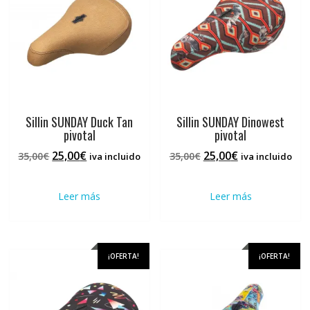
pueden
elegir
en
la
página
de
producto
Sillin SUNDAY Duck Tan
Sillin SUNDAY Dinowest
pivotal
pivotal
El
El
El
El
25,00
€
25,00
€
35,00
€
35,00
€
iva incluido
iva incluido
precio
precio
precio
precio
original
actual
original
actual
Leer más
Leer más
era:
es:
era:
es:
35,00€.
25,00€.
35,00€.
25,00€.
¡OFERTA!
¡OFERTA!