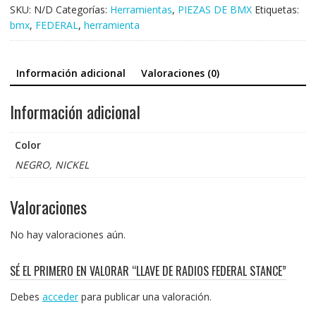
FEDERAL
SKU:
N/D
Categorías:
Herramientas
,
PIEZAS DE BMX
Etiquetas:
STANCE
bmx
,
FEDERAL
,
herramienta
cantidad
Información adicional
Valoraciones (0)
Información adicional
Color
NEGRO, NICKEL
Valoraciones
No hay valoraciones aún.
SÉ EL PRIMERO EN VALORAR “LLAVE DE RADIOS FEDERAL STANCE”
Debes
acceder
para publicar una valoración.