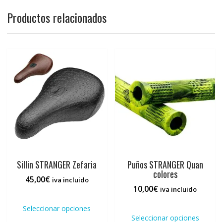
Productos relacionados
Sillin STRANGER Zefaria
Puños STRANGER Quan
colores
45,00
€
iva incluido
10,00
€
iva incluido
Este
Este
producto
Seleccionar opciones
prod
tiene
Seleccionar opciones