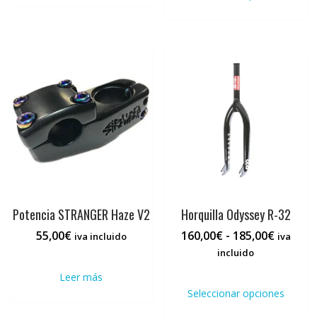
tiene
múltiples
múlti
variantes.
varia
Las
Las
opciones
opci
se
se
pueden
pued
elegir
elegi
en
en
la
la
página
pági
de
de
producto
prod
Potencia STRANGER Haze V2
Horquilla Odyssey R-32
Rango
55,00
€
160,00
€
-
185,00
€
iva incluido
iva
de
incluido
precios:
Este
Leer más
desde
prod
Seleccionar opciones
160,00€
tiene
hasta