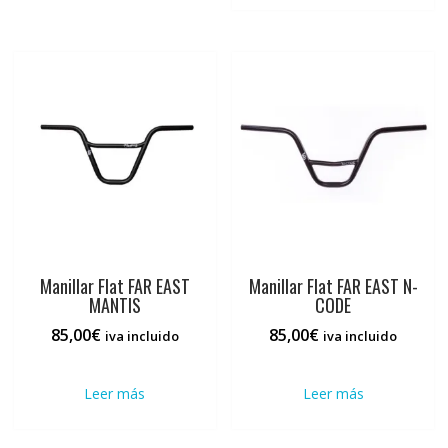
75,00€
hasta
múlti
variantes.
hasta
80,00€
varia
Las
90,00€
Las
opciones
opci
se
se
pueden
pued
elegir
elegi
en
en
la
la
página
pági
de
de
producto
prod
Manillar Flat FAR EAST
Manillar Flat FAR EAST N-
MANTIS
CODE
85,00
€
85,00
€
iva incluido
iva incluido
Leer más
Leer más