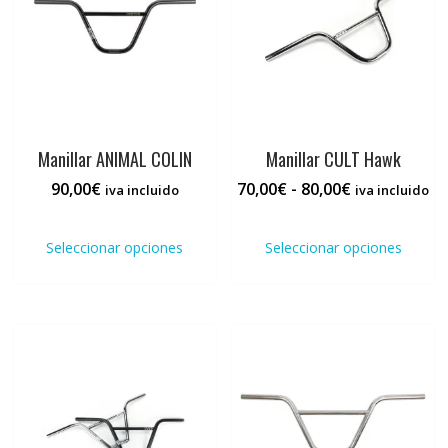
elegir
en
la
página
de
producto
Manillar ANIMAL COLIN
Manillar CULT Hawk
Rango
90,00
€
70,00
€
-
80,00
€
iva incluido
iva incluido
de
Este
Este
precios:
producto
prod
Seleccionar opciones
Seleccionar opciones
desde
tiene
tiene
70,00€
múltiples
múlti
hasta
variantes.
varia
80,00€
Las
Las
opciones
opci
se
se
pueden
pued
elegir
elegi
en
en