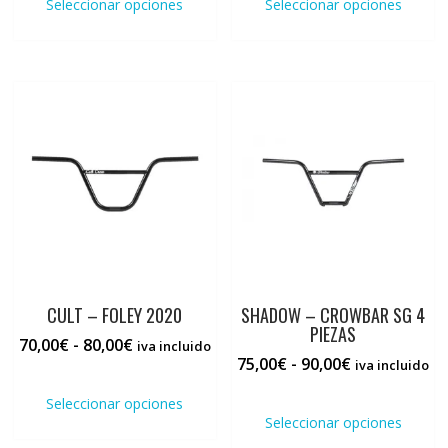
Seleccionar opciones
Seleccionar opciones
desde
desde
tiene
tiene
50,00€
45,00€
múltiples
múlti
hasta
hasta
variantes.
varia
55,00€
50,00€
Las
Las
opciones
opci
se
se
pueden
pued
elegir
elegi
en
en
la
la
página
pági
de
de
producto
prod
CULT – FOLEY 2020
SHADOW – CROWBAR SG 4
PIEZAS
Rango
70,00
€
-
80,00
€
iva incluido
Rango
75,00
€
-
90,00
€
de
iva incluido
Este
de
precios:
Este
producto
Seleccionar opciones
precios:
desde
prod
tiene
Seleccionar opciones
desde
70,00€
tiene
múltiples