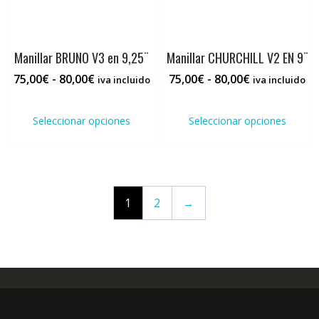
pági
de
de
producto
prod
Manillar BRUNO V3 en 9,25¨
Manillar CHURCHILL V2 EN 9¨
Rango
Rango
75,00
€
-
80,00
€
75,00
€
-
80,00
€
iva incluido
iva incluido
de
de
Este
Este
precios:
precios:
producto
prod
Seleccionar opciones
Seleccionar opciones
desde
desde
tiene
tiene
75,00€
75,00€
múltiples
múlti
hasta
hasta
variantes.
varia
80,00€
80,00€
Las
Las
opciones
opci
1
2
→
se
se
pueden
pued
elegir
elegi
en
en
la
la
página
pági
de
de