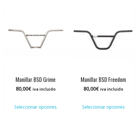
Manillar BSD Grime
Manillar BSD Freedom
80,00
€
80,00
€
iva incluido
iva incluido
Este
Este
producto
prod
Seleccionar opciones
Seleccionar opciones
tiene
tiene
múltiples
múlti
variantes.
varia
Las
Las
opciones
opci