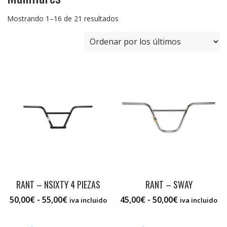
Ordenado
Mostrando 1–16 de 21 resultados
por
los
últimos
RANT – NSIXTY 4 PIEZAS
RANT – SWAY
Rango
Rango
50,00
€
-
55,00
€
45,00
€
-
50,00
€
iva incluido
iva incluido
de
de
Este
Este
precios:
precios:
producto
prod