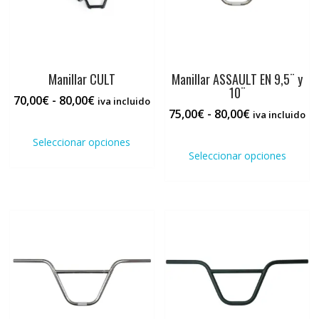
la
la
página
pági
de
de
producto
prod
Manillar CULT
Manillar ASSAULT EN 9,5¨ y
10¨
Rango
70,00
€
-
80,00
€
iva incluido
Rango
75,00
€
-
80,00
€
de
iva incluido
Este
de
precios:
Este
producto
Seleccionar opciones
precios:
desde
prod
tiene
Seleccionar opciones
desde
70,00€
tiene
múltiples
75,00€
hasta
múlti
variantes.
hasta
80,00€
varia
Las
80,00€
Las
opciones
opci
se
se
pueden
pued
elegir
elegi
en
en
la
la
página