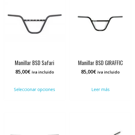
se
se
pueden
pued
elegir
elegi
en
en
la
la
página
pági
de
de
producto
prod
Manillar BSD Safari
Manillar BSD GIRAFFIC
85,00
€
85,00
€
iva incluido
iva incluido
Este
producto
Seleccionar opciones
Leer más
tiene
múltiples
variantes.
Las
opciones
se
pueden