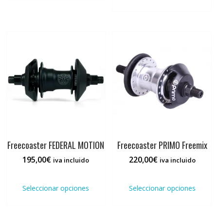
múltiples
tiene
hasta
variantes.
múlti
215,00€
Las
varia
opciones
Las
se
opci
pueden
se
elegir
pued
en
elegi
la
en
página
la
de
pági
producto
de
prod
Freecoaster FEDERAL MOTION
Freecoaster PRIMO Freemix
195,00
€
220,00
€
iva incluido
iva incluido
Este
Este
producto
prod
Seleccionar opciones
Seleccionar opciones
tiene
tiene
múltiples
múlti
variantes.
varia