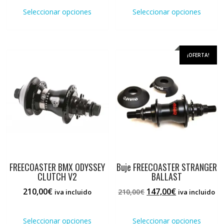
producto
prod
Seleccionar opciones
Seleccionar opciones
tiene
tiene
múltiples
múlti
variantes.
varia
Las
Las
¡OFERTA!
opciones
opci
se
se
pueden
pued
elegir
elegi
en
en
la
la
página
pági
de
de
producto
prod
FREECOASTER BMX ODYSSEY
Buje FREECOASTER STRANGER
CLUTCH V2
BALLAST
El
El
210,00
€
147,00
€
210,00
€
iva incluido
iva incluido
precio
precio
Este
Este
original
actual
producto
prod
Seleccionar opciones
Seleccionar opciones