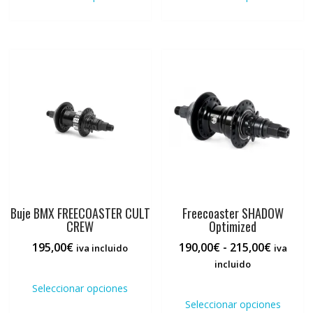
era:
es:
tiene
tiene
210,00€.
147,00€.
múltiples
múlti
variantes.
varia
Las
Las
opciones
opci
se
se
pueden
pued
elegir
elegi
en
en
la
la
página
pági
de
de
producto
prod
Buje BMX FREECOASTER CULT
Freecoaster SHADOW
CREW
Optimized
Rango
195,00
€
190,00
€
-
215,00
€
iva incluido
iva
de
incluido
Este
precios:
producto
Este
Seleccionar opciones
desde
tiene
prod
Seleccionar opciones
190,00€