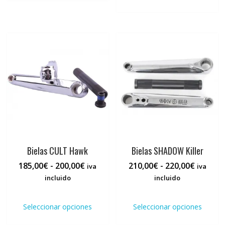
múltiples
tiene
hasta
variantes.
múlti
180,00€
Las
varia
opciones
Las
se
opci
pueden
se
elegir
pued
en
elegi
la
en
página
la
de
pági
producto
de
prod
Bielas CULT Hawk
Bielas SHADOW Killer
Rango
Rango
185,00
€
-
200,00
€
210,00
€
-
220,00
€
iva
iva
de
de
incluido
incluido
precios:
precios:
Este
Este
desde
desde
producto
prod
Seleccionar opciones
Seleccionar opciones
185,00€
210,00€
tiene
tiene
hasta
hasta