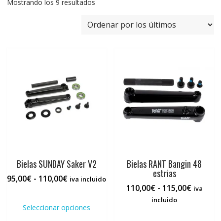
Ordenado
Mostrando los 9 resultados
por
los
últimos
Bielas SUNDAY Saker V2
Bielas RANT Bangin 48
estrias
Rango
95,00
€
-
110,00
€
iva incluido
Rango
110,00
€
-
115,00
€
de
iva
Este
de
precios:
incluido
producto
Seleccionar opciones
precios:
desde
Este
tiene
desde