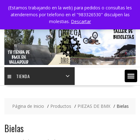
Saltar
(Estamos trabajando en la web) para pedidos o consultas les
contenido
atenderemos por telefono en el "983326530" disculpen las
molestias.
Descartar
TIENDA
Página de Inicio
Productos
PIEZAS DE BMX
Bielas
Bielas