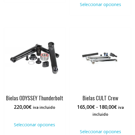
95,00€
prod
múltiples
Seleccionar opciones
110,00€
hasta
tiene
variantes.
hasta
110,00€
múlti
Las
115,00€
varia
opciones
Las
se
opci
pueden
se
elegir
pued
en
elegi
la
en
página
la
de
pági
producto
de
prod
Bielas ODYSSEY Thunderbolt
Bielas CULT Crew
Rango
220,00
€
165,00
€
-
180,00
€
iva incluido
iva
de
incluido
Este
precios:
producto
Este
Seleccionar opciones
desde
tiene
prod
Seleccionar opciones
165,00€