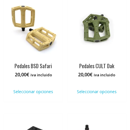
opciones
opci
se
se
pueden
pued
elegir
elegi
en
en
la
la
página
pági
de
de
producto
prod
Pedales BSD Safari
Pedales CULT Dak
20,00
€
20,00
€
iva incluido
iva incluido
Este
Este
producto
prod
Seleccionar opciones
Seleccionar opciones
tiene
tiene
múltiples
múlti
variantes.
varia
Las
Las
opciones
opci
se
se