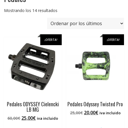
Ordenado
Mostrando los 14 resultados
por
los
últimos
¡OFERTA!
¡OFERTA!
Pedales ODYSSEY Cielencki
Pedales Odyssey Twisted Pro
LB MG
El
El
20,00
€
25,00
€
iva incluido
El
El
25,00
€
60,00
€
precio
precio
iva incluido
precio
precio
original
actual