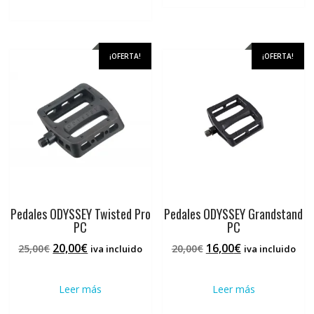
¡OFERTA!
¡OFERTA!
Pedales ODYSSEY Twisted Pro
Pedales ODYSSEY Grandstand
PC
PC
El
El
El
El
20,00
€
16,00
€
25,00
€
20,00
€
iva incluido
iva incluido
precio
precio
precio
precio
original
actual
original
actual
Leer más
Leer más
era:
es:
era:
es:
25,00€.
20,00€.
20,00€.
16,00€.