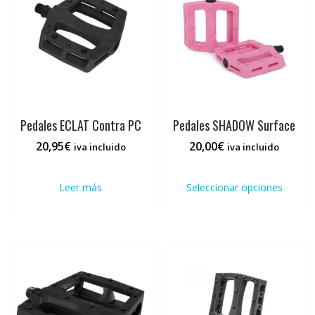
pueden
pued
elegir
elegi
en
en
la
la
página
pági
de
de
producto
prod
Pedales ECLAT Contra PC
Pedales SHADOW Surface
20,95
€
20,00
€
iva incluido
iva incluido
Este
prod
Leer más
Seleccionar opciones
tiene
múlti
varia
Las
opci
se
pued
elegi