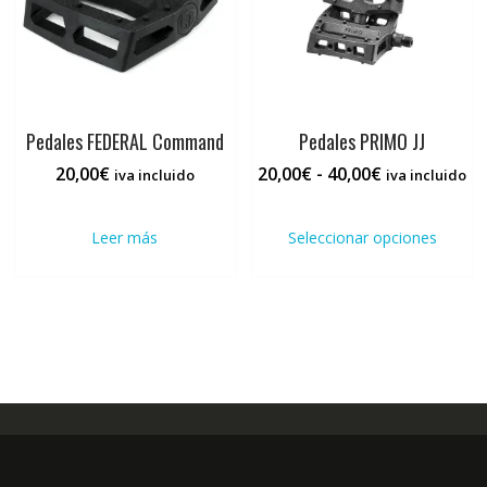
en
la
pági
de
prod
Pedales FEDERAL Command
Pedales PRIMO JJ
Rango
20,00
€
20,00
€
-
40,00
€
iva incluido
iva incluido
de
Este
precios:
prod
Leer más
Seleccionar opciones
desde
tiene
20,00€
múlti
hasta
varia
40,00€
Las
opci
se
pued
elegi
en
la