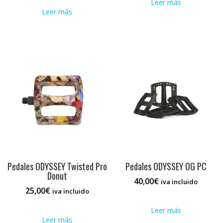
Leer más
original
actual
era:
es:
Leer más
era:
es:
25,00€.
20,00€.
60,00€.
25,00€.
Pedales ODYSSEY Twisted Pro
Pedales ODYSSEY OG PC
Donut
40,00
€
iva incluido
25,00
€
iva incluido
Leer más
Leer más