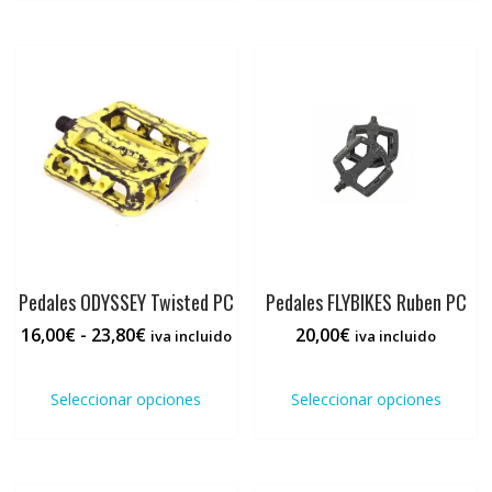
Pedales ODYSSEY Twisted PC
Pedales FLYBIKES Ruben PC
Rango
16,00
€
-
23,80
€
20,00
€
iva incluido
iva incluido
de
Este
Este
precios:
producto
prod
Seleccionar opciones
Seleccionar opciones
desde
tiene
tiene
16,00€
múltiples
múlti
hasta
variantes.
varia
23,80€
Las
Las