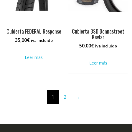
la
página
de
producto
Cubierta FEDERAL Response
Cubierta BSD Donnastreet
Kevlar
35,00
€
iva incluido
50,00
€
iva incluido
Leer más
Leer más
1
2
→