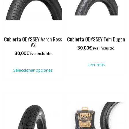
Cubierta ODYSSEY Aaron Ross
Cubierta ODYSSEY Tom Dugan
V2
30,00
€
iva incluido
30,00
€
iva incluido
Este
Leer más
producto
Seleccionar opciones
tiene
múltiples
variantes.
Las
opciones
se
pueden
elegir
en