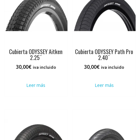
pued
elegi
en
la
pági
de
prod
Cubierta ODYSSEY Aitken
Cubierta ODYSSEY Path Pro
2.25¨
2.40¨
30,00
€
30,00
€
iva incluido
iva incluido
Leer más
Leer más