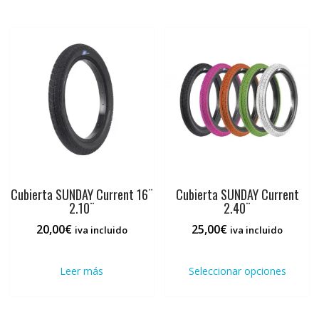
variantes.
Las
opciones
se
pueden
elegir
en
la
página
de
producto
Cubierta SUNDAY Current 16¨
Cubierta SUNDAY Current
2.10¨
2.40¨
20,00
€
25,00
€
iva incluido
iva incluido
Este
prod
Leer más
Seleccionar opciones
tiene
múlti
varia