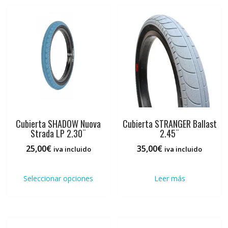
Las
opci
se
pued
elegi
en
la
pági
de
prod
Cubierta SHADOW Nuova
Cubierta STRANGER Ballast
Strada LP 2.30¨
2.45¨
25,00
€
35,00
€
iva incluido
iva incluido
Este
producto
Seleccionar opciones
Leer más
tiene
múltiples
variantes.
Las