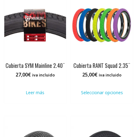
opciones
se
pueden
elegir
en
la
página
de
producto
Cubierta SYM Mainline 2.40¨
Cubierta RANT Squad 2.35¨
27,00
€
25,00
€
iva incluido
iva incluido
Este
prod
Leer más
Seleccionar opciones
tiene
múlti
varia
Las
opci
se