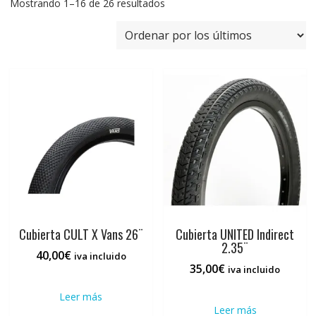
Ordenado
Mostrando 1–16 de 26 resultados
por
los
últimos
Cubierta CULT X Vans 26¨
Cubierta UNITED Indirect
2.35¨
40,00
€
iva incluido
35,00
€
iva incluido
Leer más
Leer más