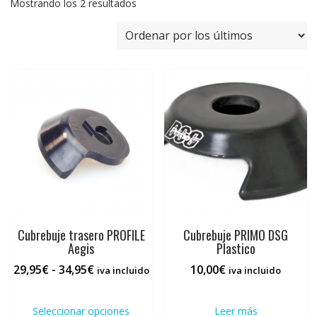
Ordenado
Mostrando los 2 resultados
por
los
últimos
Cubrebuje trasero PROFILE
Cubrebuje PRIMO DSG
Aegis
Plastico
Rango
29,95
€
-
34,95
€
10,00
€
iva incluido
iva incluido
de
Este
precios:
producto
Seleccionar opciones
Leer más
desde