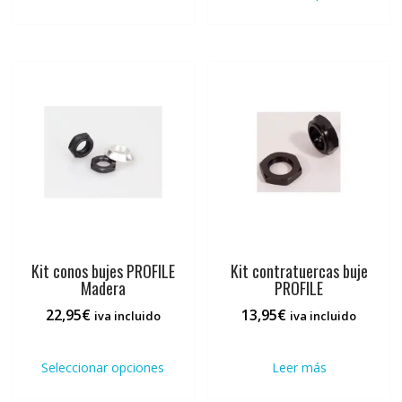
tiene
4,95€
múlti
hasta
varia
17,95€
Las
opci
se
pued
elegi
en
la
pági
de
prod
Kit conos bujes PROFILE
Kit contratuercas buje
Madera
PROFILE
22,95
€
13,95
€
iva incluido
iva incluido
Este
producto
Seleccionar opciones
Leer más
tiene
múltiples