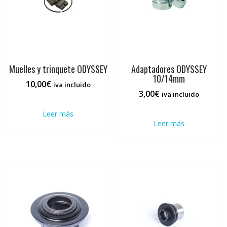
en
la
pági
de
prod
Muelles y trinquete ODYSSEY
Adaptadores ODYSSEY
10/14mm
10,00
€
iva incluido
3,00
€
iva incluido
Leer más
Leer más