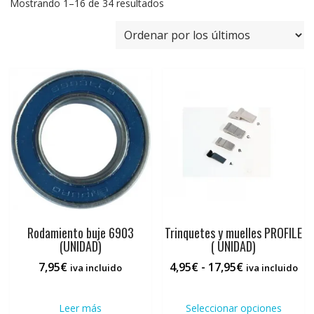
Ordenado
Mostrando 1–16 de 34 resultados
por
los
últimos
Rodamiento buje 6903
Trinquetes y muelles PROFILE
(UNIDAD)
( UNIDAD)
Rango
7,95
€
4,95
€
-
17,95
€
iva incluido
iva incluido
de
Este
precios:
prod
Leer más
Seleccionar opciones
desde