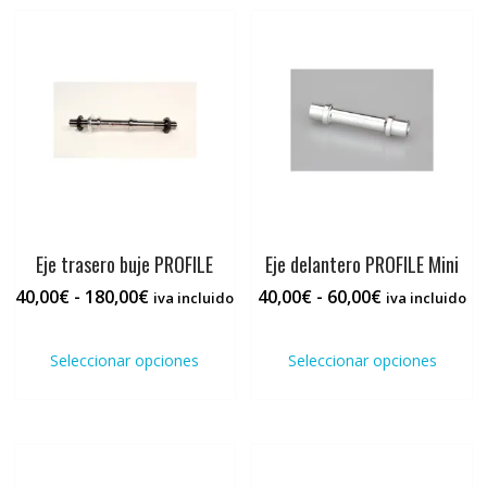
40,00€
Las
opci
se
pued
elegi
en
la
pági
de
prod
Eje trasero buje PROFILE
Eje delantero PROFILE Mini
Rango
Rango
40,00
€
-
180,00
€
40,00
€
-
60,00
€
iva incluido
iva incluido
de
de
Este
Este
precios:
precios:
producto
prod
Seleccionar opciones
Seleccionar opciones
desde
desde
tiene
tiene
40,00€
40,00€
múltiples
múlti
hasta
hasta
variantes.
varia
180,00€
60,00€
Las
Las
opciones
opci