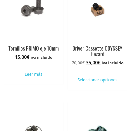
Tornillos PRIMO eje 10mm
Driver Cassette ODYSSEY
Hazard
15,00
€
iva incluido
El
El
35,00
€
70,00
€
iva incluido
precio
precio
Este
Leer más
original
actual
prod
Seleccionar opciones
era:
es:
tiene
70,00€.
35,00€.
múlti
varia
Las
opci
se
pued
elegi