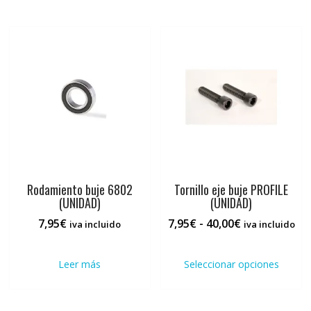
variantes.
Las
opciones
se
pueden
elegir
en
la
página
de
producto
Rodamiento buje 6802
Tornillo eje buje PROFILE
(UNIDAD)
(UNIDAD)
Rango
7,95
€
7,95
€
-
40,00
€
iva incluido
iva incluido
de
Este
precios:
prod
Leer más
Seleccionar opciones
desde
tiene
7,95€
múlti
hasta
varia