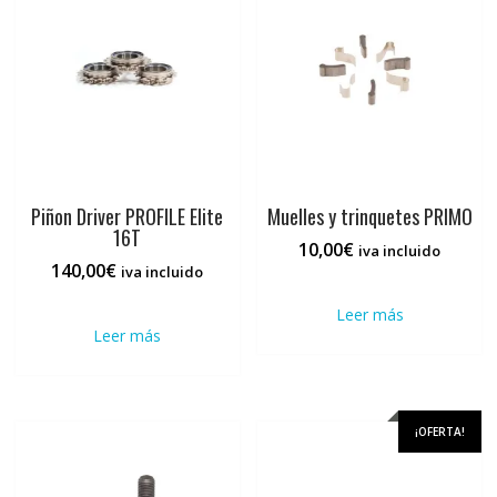
se
se
pueden
pued
elegir
elegi
en
en
la
la
página
pági
de
de
producto
prod
Piñon Driver PROFILE Elite
Muelles y trinquetes PRIMO
16T
10,00
€
iva incluido
140,00
€
iva incluido
Leer más
Leer más
¡OFERTA!