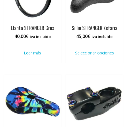
página
de
producto
Llanta STRANGER Crux
Sillin STRANGER Zefaria
40,00
€
45,00
€
iva incluido
iva incluido
Este
prod
Leer más
Seleccionar opciones
tiene
múlti
varia
Las
opci
se
pued
elegi
en
la
pági
de