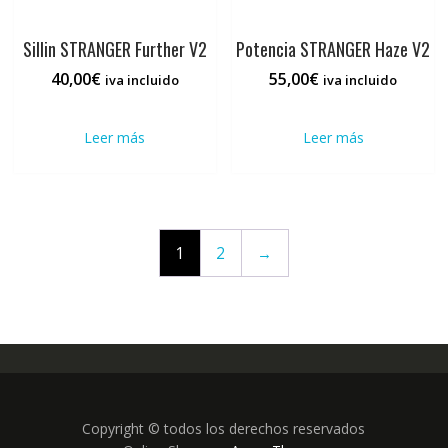
prod
Sillin STRANGER Further V2
Potencia STRANGER Haze V2
40,00
€
55,00
€
iva incluido
iva incluido
Leer más
Leer más
1
2
→
Copyright © todos los derechos reservados