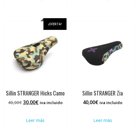
tiene
tiene
210,00€.
147,00€.
múltiples
múlti
variantes.
varia
Las
Las
¡OFERTA!
opciones
opci
se
se
pueden
pued
elegir
elegi
en
en
la
la
página
pági
de
de
producto
prod
Sillin STRANGER Hicks Camo
Sillin STRANGER Zia
El
El
30,00
€
40,00
€
40,00
€
iva incluido
iva incluido
precio
precio
original
actual
Leer más
Leer más
era:
es:
40,00€.
30,00€.