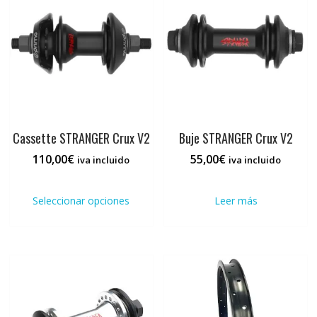
Cassette STRANGER Crux V2
Buje STRANGER Crux V2
110,00
€
55,00
€
iva incluido
iva incluido
Este
producto
Seleccionar opciones
Leer más
tiene
múltiples
variantes.
Las
opciones
se
pueden