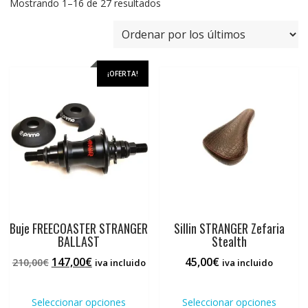
Ordenado
Mostrando 1–16 de 27 resultados
por
los
últimos
¡OFERTA!
Buje FREECOASTER STRANGER
Sillin STRANGER Zefaria
BALLAST
Stealth
El
El
147,00
€
45,00
€
210,00
€
iva incluido
iva incluido
precio
precio
Este
Este
original
actual
producto
prod
Seleccionar opciones
Seleccionar opciones
era:
es: