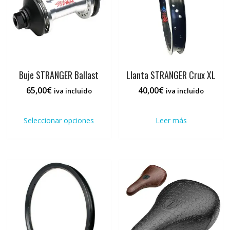
elegir
en
la
página
de
producto
Buje STRANGER Ballast
Llanta STRANGER Crux XL
65,00
€
40,00
€
iva incluido
iva incluido
Este
producto
Seleccionar opciones
Leer más
tiene
múltiples
variantes.
Las
opciones
se
pueden
elegir
en
la