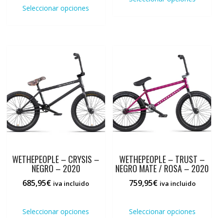
producto
tiene
Seleccionar opciones
tiene
múlti
múltiples
varia
variantes.
Las
Las
opci
opciones
se
se
pued
pueden
elegi
elegir
en
en
la
la
pági
página
de
de
prod
producto
WETHEPEOPLE – CRYSIS –
WETHEPEOPLE – TRUST –
NEGRO – 2020
NEGRO MATE / ROSA – 2020
685,95
€
759,95
€
iva incluido
iva incluido
Este
Este
producto
prod
Seleccionar opciones
Seleccionar opciones