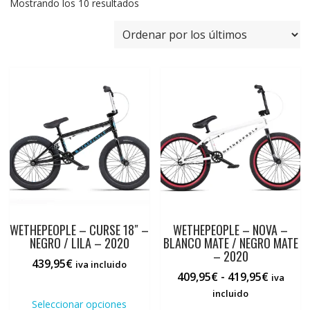
Ordenado
Mostrando los 10 resultados
por
los
últimos
WETHEPEOPLE – CURSE 18″ –
WETHEPEOPLE – NOVA –
NEGRO / LILA – 2020
BLANCO MATE / NEGRO MATE
– 2020
439,95
€
iva incluido
Rango
409,95
€
-
419,95
€
iva
Este
de
incluido
producto
Seleccionar opciones
precios: