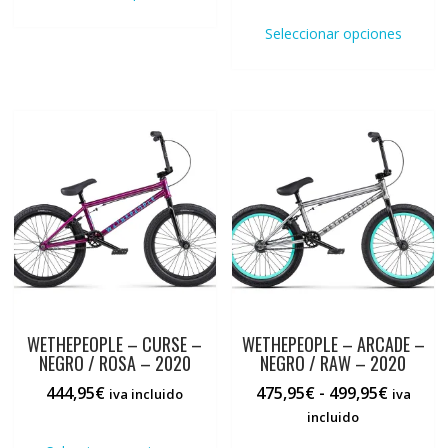
Este
tiene
desde
prod
múltiples
Seleccionar opciones
409,95€
tiene
variantes.
hasta
múlti
Las
419,95€
varia
opciones
Las
se
opci
pueden
se
elegir
pued
en
elegi
la
en
página
la
de
pági
producto
de
prod
WETHEPEOPLE – CURSE –
WETHEPEOPLE – ARCADE –
NEGRO / ROSA – 2020
NEGRO / RAW – 2020
Rango
444,95
€
475,95
€
-
499,95
€
iva incluido
iva
de
incluido
Este
precios:
producto
Este