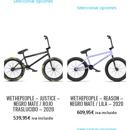
Seleccionar opciones
desde
tiene
prod
Seleccionar opciones
475,95€
múltiples
tiene
hasta
variantes.
múlti
499,95€
Las
varia
opciones
Las
se
opci
pueden
se
elegir
pued
en
elegi
la
en
página
la
de
pági
producto
de
prod
WETHEPEOPLE – JUSTICE –
WETHEPEOPLE – REASON –
NEGRO MATE / ROJO
NEGRO MATE / LILA – 2020
TRASLUCIDO – 2020
609,95
€
iva incluido
539,95
€
iva incluido
Este
Este
prod
Seleccionar opciones