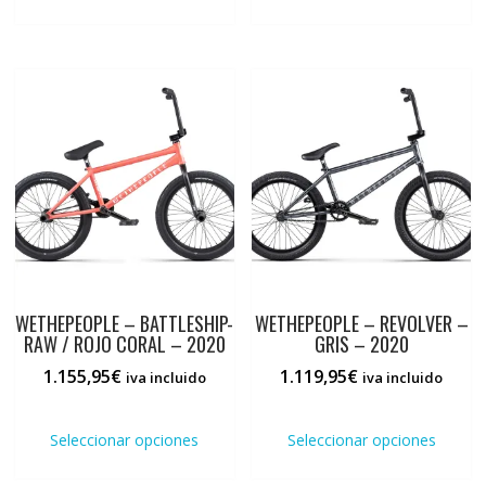
tiene
tiene
múltiples
múlti
variantes.
varia
Las
Las
opciones
opci
se
se
pueden
pued
elegir
elegi
en
en
la
la
página
pági
de
de
producto
prod
WETHEPEOPLE – BATTLESHIP-
WETHEPEOPLE – REVOLVER –
RAW / ROJO CORAL – 2020
GRIS – 2020
1.155,95
€
1.119,95
€
iva incluido
iva incluido
Este
Este
producto
prod
Seleccionar opciones
Seleccionar opciones
tiene
tiene
múltiples
múlti