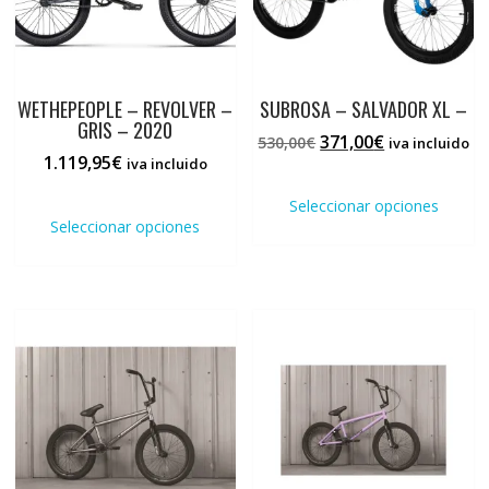
WETHEPEOPLE – REVOLVER –
SUBROSA – SALVADOR XL –
GRIS – 2020
El
El
371,00
€
530,00
€
iva incluido
1.119,95
€
precio
precio
iva incluido
Este
original
actual
Este
prod
Seleccionar opciones
era:
es:
producto
tiene
Seleccionar opciones
530,00€.
371,00€.
tiene
múlti
múltiples
varia
variantes.
Las
Las
opci
opciones
se
se
pued
pueden
elegi
elegir
en
en
la
la
pági
página
de