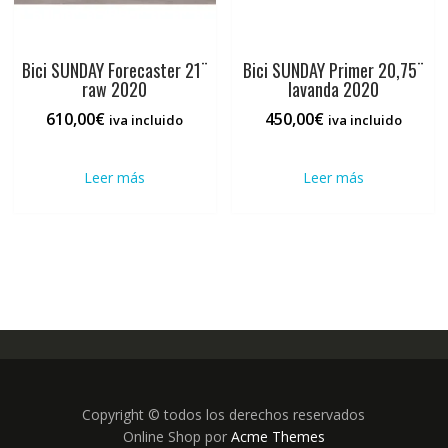
de
prod
producto
Bici SUNDAY Forecaster 21¨
Bici SUNDAY Primer 20,75¨
raw 2020
lavanda 2020
610,00
€
450,00
€
iva incluido
iva incluido
Leer más
Leer más
Copyright © todos los derechos reservados
Online Shop por
Acme Themes