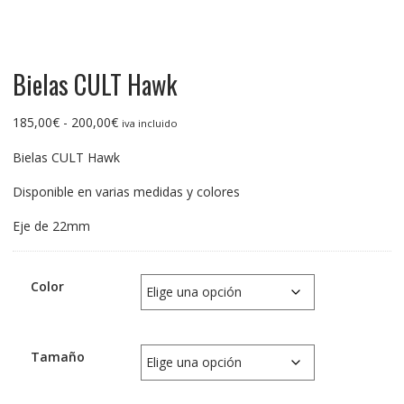
Bielas CULT Hawk
Rango
185,00
€
-
200,00
€
iva incluido
de
Bielas CULT Hawk
precios:
desde
Disponible en varias medidas y colores
185,00€
hasta
Eje de 22mm
200,00€
Color
Tamaño