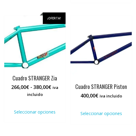
hasta
múlti
185,00€
varia
Las
¡OFERTA!
opci
se
pued
elegi
en
la
pági
de
prod
Cuadro STRANGER Zia
Cuadro STRANGER Piston
Rango
266,00
€
-
380,00
€
iva
de
incluido
400,00
€
iva incluido
precios:
Este
Este
desde
producto
prod
Seleccionar opciones
266,00€
Seleccionar opciones
tiene
tiene
hasta
múltiples
múlti
380,00€
variantes.
varia