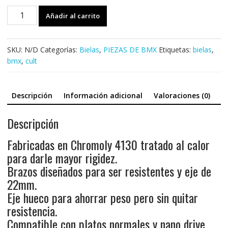
Bielas
Añadir al carrito
CULT
Hawk
cantidad
SKU:
N/D
Categorías:
Bielas
,
PIEZAS DE BMX
Etiquetas:
bielas
,
bmx
,
cult
Descripción
Información adicional
Valoraciones (0)
Descripción
Fabricadas en Chromoly 4130 tratado al calor
para darle mayor rigidez.
Brazos diseñados para ser resistentes y eje de
22mm.
Eje hueco para ahorrar peso pero sin quitar
resistencia.
Compatible con platos normales y nano drive.