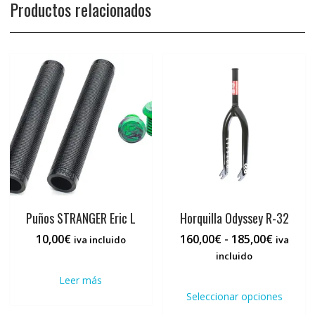
Productos relacionados
Puños STRANGER Eric L
Horquilla Odyssey R-32
Rango
10,00
€
160,00
€
-
185,00
€
iva incluido
iva
de
incluido
precios:
Este
Leer más
desde
prod
Seleccionar opciones
160,00€
tiene