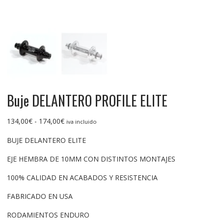
Buje DELANTERO PROFILE ELITE
Rango
134,00
€
-
174,00
€
iva incluido
de
BUJE DELANTERO ELITE
precios:
desde
EJE HEMBRA DE 10MM CON DISTINTOS MONTAJES
134,00€
hasta
100% CALIDAD EN ACABADOS Y RESISTENCIA
174,00€
FABRICADO EN USA
RODAMIENTOS ENDURO