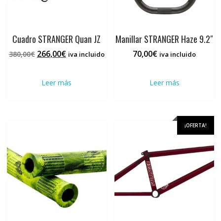
Cuadro STRANGER Quan JZ
Manillar STRANGER Haze 9.2″
El
El
266,00
€
70,00
€
380,00
€
iva incluido
iva incluido
precio
precio
original
actual
Leer más
Leer más
era:
es:
380,00€.
266,00€.
¡OFERTA!