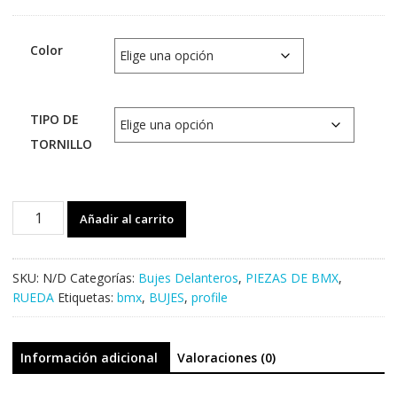
Color
TIPO DE
TORNILLO
Buje
Añadir al carrito
DELANTERO
PROFILE
ELITE
SKU:
N/D
Categorías:
Bujes Delanteros
,
PIEZAS DE BMX
,
cantidad
RUEDA
Etiquetas:
bmx
,
BUJES
,
profile
Información adicional
Valoraciones (0)