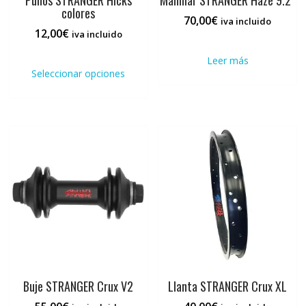
Puños STRANGER Hicks
Manillar STRANGER Haze 9.2″
colores
70,00
€
iva incluido
12,00
€
iva incluido
Este
Leer más
producto
Seleccionar opciones
tiene
múltiples
variantes.
Las
opciones
se
pueden
elegir
en
la
página
de
producto
Buje STRANGER Crux V2
Llanta STRANGER Crux XL