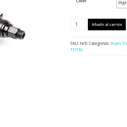
Color
Buje
Añadir al carrito
TRASERO
TOTAL
TECH
SKU:
N/D
Categorías:
Bujes Tr
2
TOTAL
cantidad