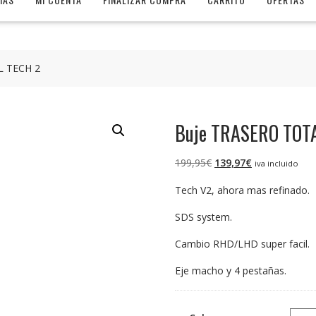
L TECH 2
Buje TRASERO TOT
El
El
199,95
€
139,97
€
iva incluido
precio
precio
Tech V2, ahora mas refinado.
original
actual
era:
es:
SDS system.
199,95€.
139,97€.
Cambio RHD/LHD super facil.
Eje macho y 4 pestañas.