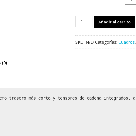
Cuadro
Añadir al carrito
STRANGER
Crux
V2
SKU:
N/D
Categorías:
Cuadros
cantidad
 (0)
emo trasero más corto y tensores de cadena integrados, a