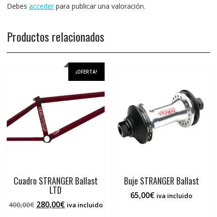
Debes
acceder
para publicar una valoración.
Productos relacionados
¡OFERTA!
Cuadro STRANGER Ballast
Buje STRANGER Ballast
LTD
65,00
€
iva incluido
El
El
280,00
€
400,00
€
iva incluido
Este
precio
precio