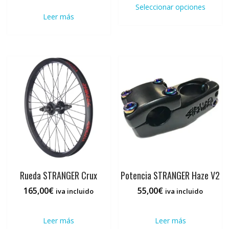
prod
Seleccionar opciones
original
actual
tiene
Leer más
era:
es:
múlti
400,00€.
280,00€.
varia
Las
opci
se
pued
elegi
en
la
pági
de
prod
Rueda STRANGER Crux
Potencia STRANGER Haze V2
165,00
€
55,00
€
iva incluido
iva incluido
Leer más
Leer más