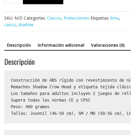
SHADOW
Classic
cantidad
SKU:
N/D
Categorías:
Cascos
,
Protecciones
Etiquetas:
bmx
,
casco
,
shadow
Descripción
Información adicional
Valoraciones (0)
Descripción
Construcción de ABS rígido con revestimiento de núcl
Remaches Shadow Crow Head y etiqueta tejida clásica.
Los tamaños para adultos incluyen 2 juegos de rellen
Supera todas las normas CE y CPSC

Peso: 400 gramos

Tallas: Juvenil (46-50 cm), SM / MD (50-56 cm), LG 