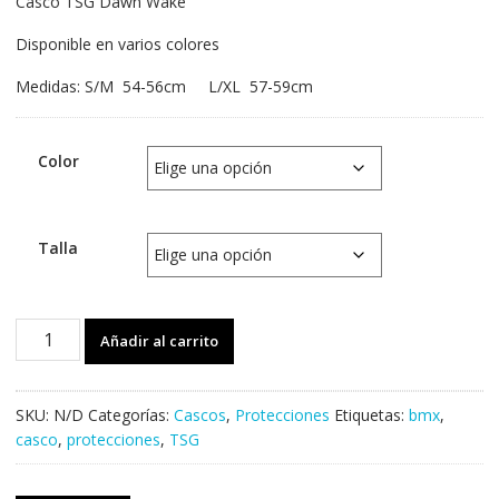
Casco TSG Dawn Wake
Disponible en varios colores
Medidas: S/M 54-56cm L/XL 57-59cm
Color
Talla
Casco
Añadir al carrito
TSG
Dawn
Wake
SKU:
N/D
Categorías:
Cascos
,
Protecciones
Etiquetas:
bmx
,
cantidad
casco
,
protecciones
,
TSG