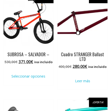
SUBROSA – SALVADOR –
Cuadro STRANGER Ballast
LTD
El
El
371,00
€
530,00
€
iva incluido
El
El
280,00
€
precio
precio
400,00
€
iva incluido
Este
precio
precio
original
actual
producto
Seleccionar opciones
original
actual
era:
es:
tiene
Leer más
era:
es:
530,00€.
371,00€.
múltiples
400,00€.
280,00€.
variantes.
Las
opciones
¡OFERTA!
se