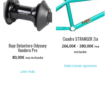
pueden
elegir
en
la
página
de
producto
Cuadro STRANGER Zia
Buje Delantero Odyssey
Rango
266,00
€
-
380,00
€
iva
Vandero Pro
de
incluido
precios:
80,00
€
iva incluido
Este
desde
prod
Seleccionar opciones
266,00€
tiene
Leer más
hasta
múlti
380,00€
varia
Las
opci
se
pued
elegi