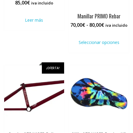
85,00
€
iva incluido
Manillar PRIMO Rebar
Leer más
Rango
70,00
€
-
80,00
€
iva incluido
de
Este
precios:
prod
Seleccionar opciones
desde
tiene
70,00€
múlti
hasta
varia
80,00€
Las
¡OFERTA!
opci
se
pued
elegi
en
la
pági
de
prod