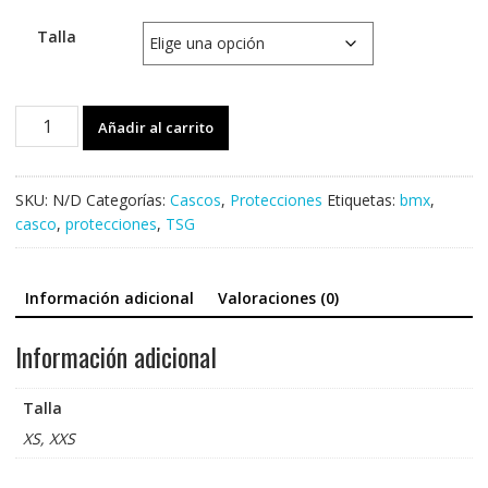
Talla
Casco
Añadir al carrito
TSG
Seek
Touth
SKU:
N/D
Categorías:
Cascos
,
Protecciones
Etiquetas:
bmx
,
FR
casco
,
protecciones
,
TSG
cantidad
Información adicional
Valoraciones (0)
Información adicional
Talla
XS, XXS