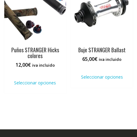
Puños STRANGER Hicks
Buje STRANGER Ballast
colores
65,00
€
iva incluido
12,00
€
iva incluido
Este
Este
prod
Seleccionar opciones
producto
tiene
Seleccionar opciones
tiene
múlti
múltiples
varia
variantes.
Las
Las
opci
opciones
se
se
pued
pueden
elegi
elegir
en