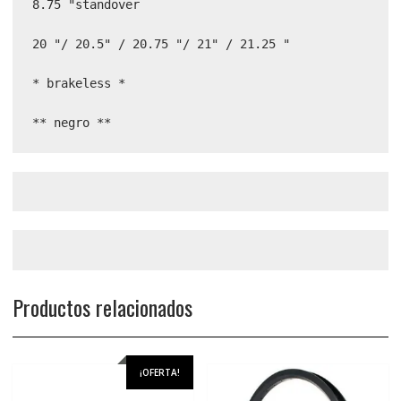
8.75 "standover

20 "/ 20.5" / 20.75 "/ 21" / 21.25 "

* brakeless *

** negro **
Productos relacionados
¡OFERTA!