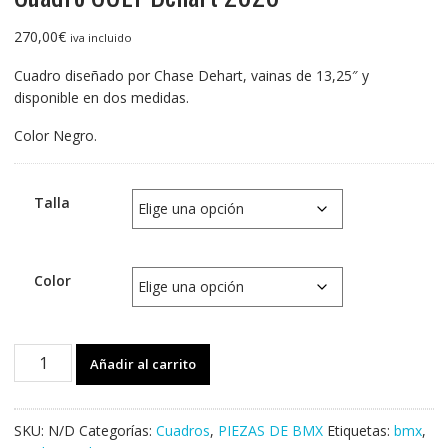
270,00
€
iva incluido
Cuadro diseñado por Chase Dehart, vainas de 13,25″ y
disponible en dos medidas.
Color Negro.
Talla
Color
Cuadro
Añadir al carrito
CULT
Dehart
2020
SKU:
N/D
Categorías:
Cuadros
,
PIEZAS DE BMX
Etiquetas:
bmx
,
cantidad