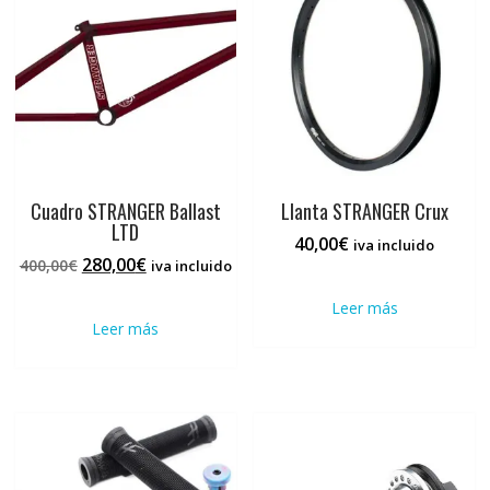
Cuadro STRANGER Ballast
Llanta STRANGER Crux
LTD
40,00
€
iva incluido
El
El
280,00
€
400,00
€
iva incluido
precio
precio
Leer más
original
actual
Leer más
era:
es:
400,00€.
280,00€.