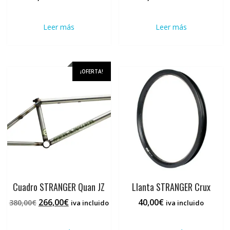
Leer más
Leer más
¡OFERTA!
Cuadro STRANGER Quan JZ
Llanta STRANGER Crux
El
El
266,00
€
40,00
€
380,00
€
iva incluido
iva incluido
precio
precio
original
actual