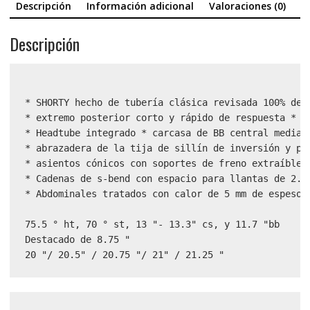
Descripción
Información adicional
Valoraciones (0)
Descripción
* SHORTY hecho de tubería clásica revisada 100% de c
* extremo posterior corto y rápido de respuesta * re
* Headtube integrado * carcasa de BB central media m
* abrazadera de la tija de sillín de inversión y pue
* asientos cónicos con soportes de freno extraíbles 
* Cadenas de s-bend con espacio para llantas de 2.40
* Abdominales tratados con calor de 5 mm de espesor 
75.5 ° ht, 70 ° st, 13 "- 13.3" cs, y 11.7 "bb

Destacado de 8.75 "

20 "/ 20.5" / 20.75 "/ 21" / 21.25 "