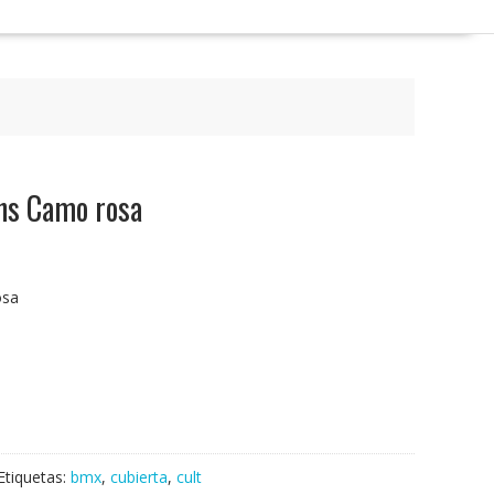
ns Camo rosa
osa
Etiquetas:
bmx
,
cubierta
,
cult