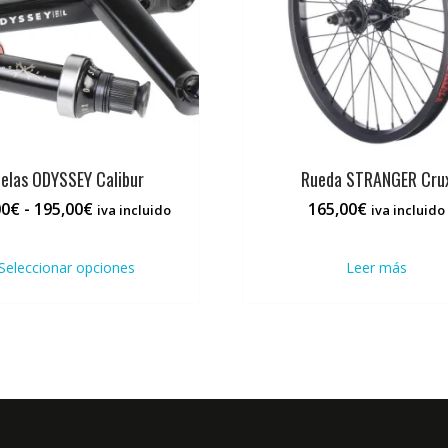
ielas ODYSSEY Calibur
Rueda STRANGER Cru
Rango
00
€
-
195,00
€
165,00
€
iva incluido
iva incluido
de
Este
precios:
producto
Seleccionar opciones
Leer más
desde
tiene
180,00€
múltiples
hasta
variantes.
195,00€
Las
opciones
se
pueden
elegir