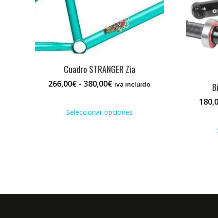
Cuadro STRANGER Zia
Rango
266,00
€
-
380,00
€
iva incluido
B
de
Este
180,
precios:
producto
Seleccionar opciones
desde
tiene
266,00€
múltiples
hasta
variantes.
380,00€
Las
opciones
se
pueden
elegir
en
la