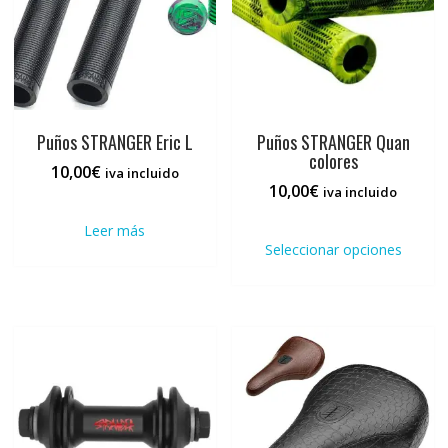
Puños STRANGER Eric L
Puños STRANGER Quan
colores
10,00
€
iva incluido
10,00
€
iva incluido
Este
Leer más
prod
Seleccionar opciones
tiene
múlti
varia
Las
opci
se
pued
elegi
en