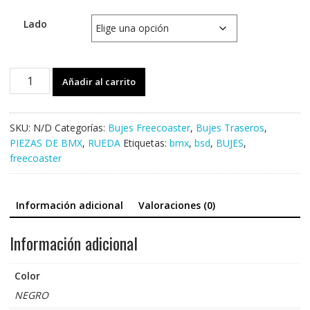
Lado
FREECOASTER
Añadir al carrito
BSD
WESTCOASTER
cantidad
SKU:
N/D
Categorías:
Bujes Freecoaster
,
Bujes Traseros
,
PIEZAS DE BMX
,
RUEDA
Etiquetas:
bmx
,
bsd
,
BUJES
,
freecoaster
Información adicional
Valoraciones (0)
Información adicional
Color
NEGRO