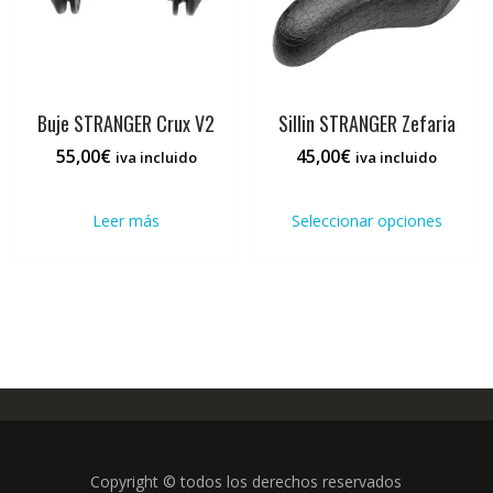
la
pági
de
prod
Buje STRANGER Crux V2
Sillin STRANGER Zefaria
55,00
€
45,00
€
iva incluido
iva incluido
Este
prod
Leer más
Seleccionar opciones
tiene
múlti
varia
Las
opci
se
pued
elegi
en
la
pági
Copyright © todos los derechos reservados