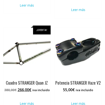
precio
precio
Leer más
original
actual
Leer más
era:
es:
400,00€.
280,00€.
¡OFERTA!
Cuadro STRANGER Quan JZ
Potencia STRANGER Haze V2
El
El
266,00
€
55,00
€
380,00
€
iva incluido
iva incluido
precio
precio
original
actual
Leer más
Leer más
era:
es: