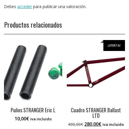
Debes
acceder
para publicar una valoración.
Productos relacionados
¡OFERTA!
Puños STRANGER Eric L
Cuadro STRANGER Ballast
LTD
10,00
€
iva incluido
El
El
280,00
€
400,00
€
iva incluido