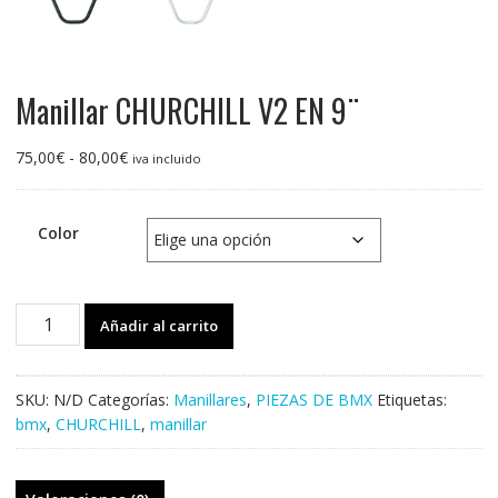
Manillar CHURCHILL V2 EN 9¨
Rango
75,00
€
-
80,00
€
iva incluido
de
precios:
desde
Color
75,00€
hasta
80,00€
Manillar
Añadir al carrito
CHURCHILL
V2
EN
SKU:
N/D
Categorías:
Manillares
,
PIEZAS DE BMX
Etiquetas:
9¨
bmx
,
CHURCHILL
,
manillar
cantidad