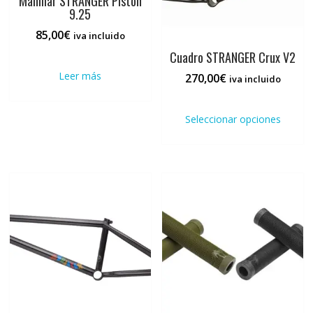
Manillar STRANGER Piston
9.25
85,00
€
iva incluido
Cuadro STRANGER Crux V2
Leer más
270,00
€
iva incluido
Este
prod
Seleccionar opciones
tiene
múlti
varia
Las
opci
se
pued
elegi
en
la
pági
de