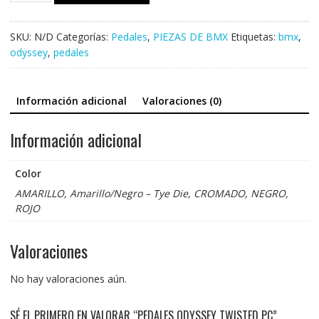
Twisted
PC
SKU:
N/D
Categorías:
Pedales
,
PIEZAS DE BMX
Etiquetas:
bmx
,
cantidad
odyssey
,
pedales
Información adicional
Valoraciones (0)
Información adicional
Color
AMARILLO, Amarillo/Negro – Tye Die, CROMADO, NEGRO,
ROJO
Valoraciones
No hay valoraciones aún.
SÉ EL PRIMERO EN VALORAR “PEDALES ODYSSEY TWISTED PC”