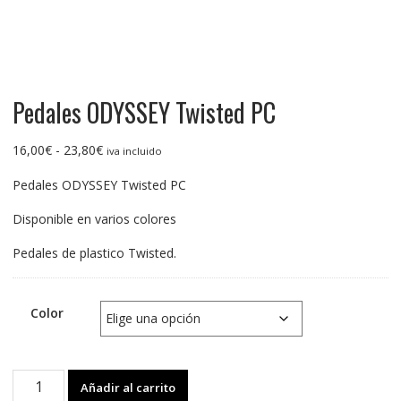
Pedales ODYSSEY Twisted PC
Rango
16,00
€
-
23,80
€
iva incluido
de
Pedales ODYSSEY Twisted PC
precios:
desde
Disponible en varios colores
16,00€
hasta
Pedales de plastico Twisted.
23,80€
Color
Pedales
Añadir al carrito
ODYSSEY