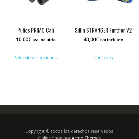
página
de
producto
Puños PRIMO Cali
Sillin STRANGER Further V2
10,00
€
40,00
€
iva incluido
iva incluido
Este
producto
Seleccionar opciones
Leer más
tiene
múltiples
variantes.
Las
opciones
se
pueden
elegir
en
la
página
Copyright © todos los derechos reservados
de
Online Shop por
Acme Themes