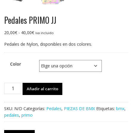
Pedales PRIMO JJ
Rango
20,00
€
-
40,00
€
iva incluido
de
Pedales de Nylon, disponibles en dos colores.
precios:
desde
20,00€
Color
hasta
40,00€
Pedales
Añadir al carrito
PRIMO
JJ
cantidad
SKU:
N/D
Categorías:
Pedales
,
PIEZAS DE BMX
Etiquetas:
bmx
,
pedales
,
primo