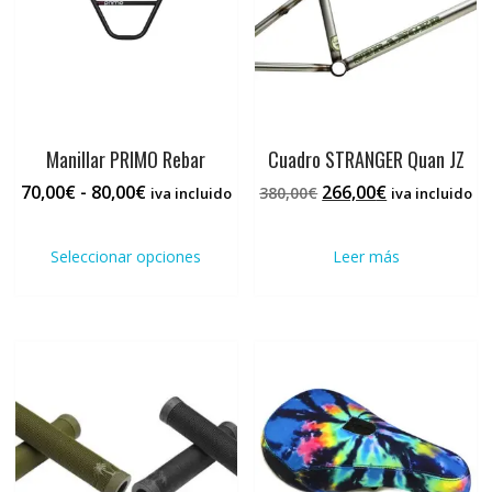
Manillar PRIMO Rebar
Cuadro STRANGER Quan JZ
Rango
El
El
70,00
€
-
80,00
€
266,00
€
380,00
€
iva incluido
iva incluido
de
precio
precio
Este
precios:
original
actual
producto
Seleccionar opciones
Leer más
desde
era:
es:
tiene
70,00€
380,00€.
266,00€.
múltiples
hasta
variantes.
80,00€
Las
opciones
se
pueden
elegir
en
la