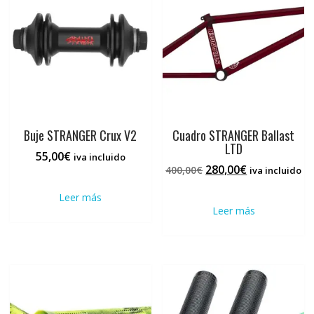
Buje STRANGER Crux V2
Cuadro STRANGER Ballast
LTD
55,00
€
iva incluido
El
El
280,00
€
400,00
€
iva incluido
precio
precio
Leer más
original
actual
Leer más
era:
es:
400,00€.
280,00€.