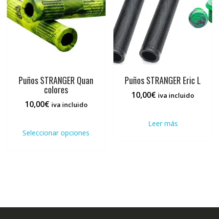
Puños STRANGER Quan
Puños STRANGER Eric L
colores
10,00
€
iva incluido
10,00
€
iva incluido
Este
Leer más
producto
Seleccionar opciones
tiene
múltiples
variantes.
Las
opciones
se
pueden
elegir