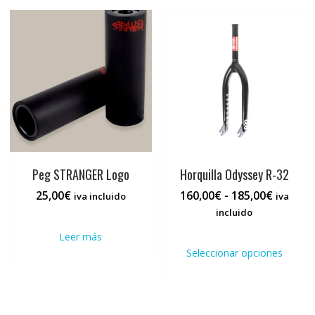
Peg STRANGER Logo
Horquilla Odyssey R-32
Rango
25,00
€
160,00
€
-
185,00
€
iva incluido
iva
de
incluido
precios:
Este
Leer más
desde
prod
Seleccionar opciones
160,00€
tiene
hasta
múlti
185,00€
varia
Las