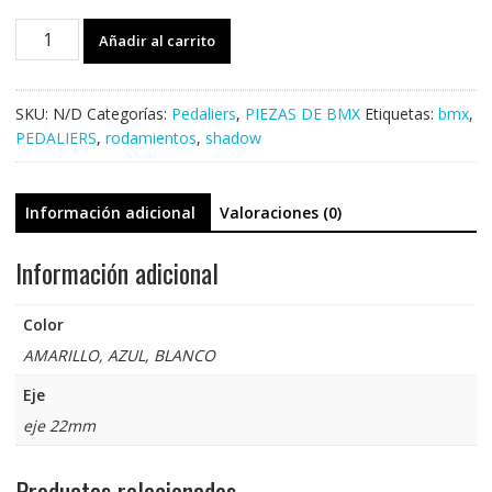
Rodamientos
Añadir al carrito
SHADOW
SPANISH
cantidad
SKU:
N/D
Categorías:
Pedaliers
,
PIEZAS DE BMX
Etiquetas:
bmx
,
PEDALIERS
,
rodamientos
,
shadow
Información adicional
Valoraciones (0)
Información adicional
Color
AMARILLO, AZUL, BLANCO
Eje
eje 22mm
Productos relacionados