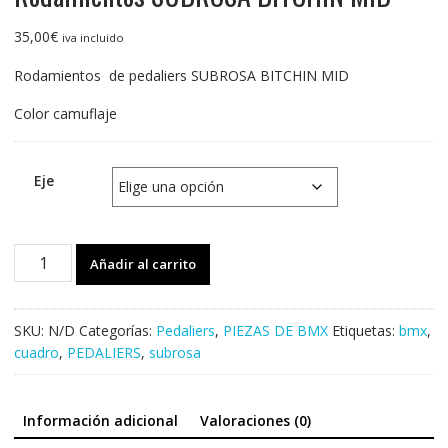
35,00
€
iva incluido
Rodamientos de pedaliers SUBROSA BITCHIN MID
Color camuflaje
Eje
Rodamientos
Añadir al carrito
SUBROSA
BITCHIN
MID
SKU:
N/D
Categorías:
Pedaliers
,
PIEZAS DE BMX
Etiquetas:
bmx
,
cantidad
cuadro
,
PEDALIERS
,
subrosa
Información adicional
Valoraciones (0)