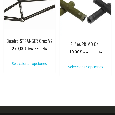
pueden
elegi
elegir
en
en
la
la
pági
página
de
de
prod
producto
Cuadro STRANGER Crux V2
Puños PRIMO Cali
270,00
€
iva incluido
10,00
€
iva incluido
Este
Este
producto
Seleccionar opciones
prod
Seleccionar opciones
tiene
tiene
múltiples
múlti
variantes.
varia
Las
Las
opciones
opci
se
se
pueden
pued
elegir
elegi
en