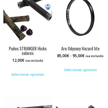
Puños STRANGER Hicks
Aro Odyssey Hazard lite
colores
Rango
85,00
€
-
95,00
€
iva incluido
12,00
€
de
iva incluido
Este
precios:
Este
prod
Seleccionar opciones
desde
producto
tiene
Seleccionar opciones
85,00€
tiene
múlti
hasta
múltiples
varia
95,00€
variantes.
Las
Las
opci
opciones
se
se
pued