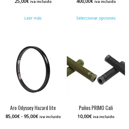
25,00
€
400,00
€
iva incluido
iva incluido
Este
prod
Leer más
Seleccionar opciones
tiene
múlti
varia
Las
opci
se
pued
elegi
en
la
pági
de
prod
Aro Odyssey Hazard lite
Puños PRIMO Cali
Rango
85,00
€
-
95,00
€
10,00
€
iva incluido
iva incluido
de
Este
Este
precios: