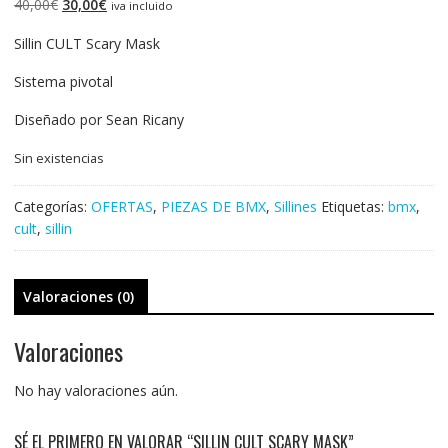
El
El
40,00
€
30,00
€
iva incluido
precio
precio
Sillin CULT Scary Mask
original
actual
era:
es:
Sistema pivotal
40,00€.
30,00€.
Diseñado por Sean Ricany
Sin existencias
Categorías:
OFERTAS
,
PIEZAS DE BMX
,
Sillines
Etiquetas:
bmx
,
cult
,
sillin
Valoraciones (0)
Valoraciones
No hay valoraciones aún.
SÉ EL PRIMERO EN VALORAR “SILLIN CULT SCARY MASK”