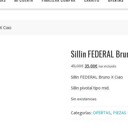
X Ciao
Sillin FEDERAL Bru
El
El
45,00
€
35,00
€
iva incluido
precio
precio
Sillin FEDERAL Bruno X Ciao
original
actual
era:
es:
Sillin pivotal tipo mid.
45,00€.
35,00€.
Sin existencias
Categorías:
OFERTAS
,
PIEZAS