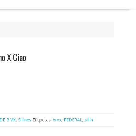
no X Ciao
 DE BMX
,
Sillines
Etiquetas:
bmx
,
FEDERAL
,
sillin