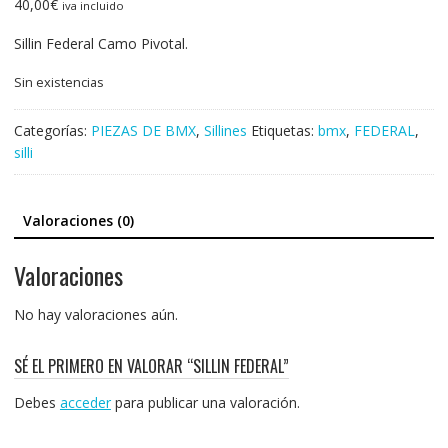
40,00
€
iva incluido
Sillin Federal Camo Pivotal.
Sin existencias
Categorías:
PIEZAS DE BMX
,
Sillines
Etiquetas:
bmx
,
FEDERAL
,
silli
Valoraciones (0)
Valoraciones
No hay valoraciones aún.
SÉ EL PRIMERO EN VALORAR “SILLIN FEDERAL”
Debes
acceder
para publicar una valoración.