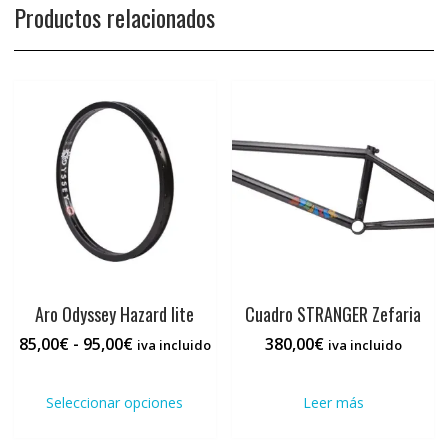
Productos relacionados
Aro Odyssey Hazard lite
Cuadro STRANGER Zefaria
Rango
85,00
€
-
95,00
€
380,00
€
iva incluido
iva incluido
de
Este
precios:
producto
Seleccionar opciones
Leer más
desde
tiene
85,00€
múltiples