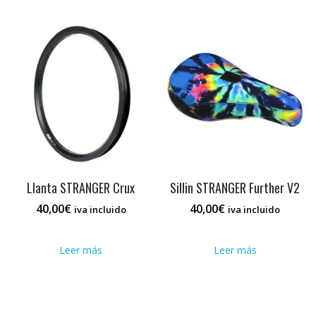
hasta
variantes.
95,00€
Las
opciones
se
pueden
elegir
en
la
página
de
producto
Llanta STRANGER Crux
Sillin STRANGER Further V2
40,00
€
40,00
€
iva incluido
iva incluido
Leer más
Leer más