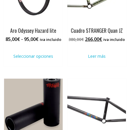
Aro Odyssey Hazard lite
Cuadro STRANGER Quan JZ
Rango
El
El
85,00
€
-
95,00
€
266,00
€
380,00
€
iva incluido
iva incluido
de
precio
precio
Este
precios:
original
actual
producto
Seleccionar opciones
Leer más
desde
era:
es:
tiene
85,00€
380,00€.
266,00€.
múltiples
hasta
variantes.
95,00€
Las
opciones
se
pueden
elegir
en
la
página