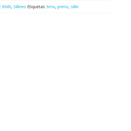
E BMX
,
Sillines
Etiquetas:
bmx
,
primo
,
sillin