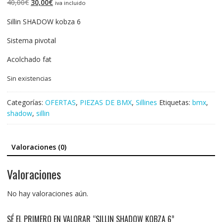
El
El
40,00
€
30,00
€
iva incluido
precio
precio
Sillin SHADOW kobza 6
original
actual
era:
es:
Sistema pivotal
40,00€.
30,00€.
Acolchado fat
Sin existencias
Categorías:
OFERTAS
,
PIEZAS DE BMX
,
Sillines
Etiquetas:
bmx
,
shadow
,
sillin
Valoraciones (0)
Valoraciones
No hay valoraciones aún.
SÉ EL PRIMERO EN VALORAR “SILLIN SHADOW KOBZA 6”