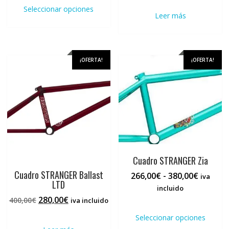
producto
Seleccionar opciones
Leer más
tiene
múltiples
variantes.
Las
¡OFERTA!
¡OFERTA!
opciones
se
pueden
elegir
en
la
página
de
producto
Cuadro STRANGER Zia
Cuadro STRANGER Ballast
Rango
266,00
€
-
380,00
€
iva
LTD
de
incluido
precios:
El
El
280,00
€
400,00
€
iva incluido
Este
desde
precio
precio
prod
Seleccionar opciones
266,00€
original
actual
tiene