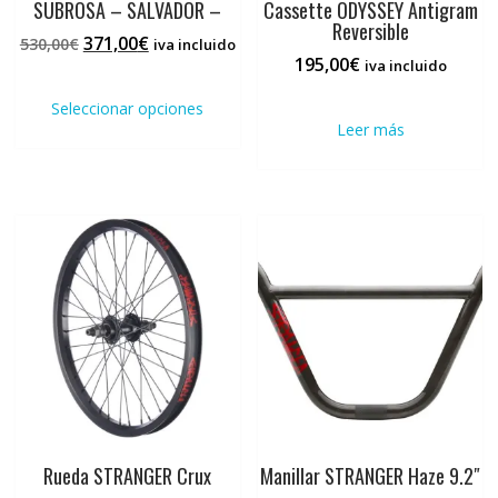
SUBROSA – SALVADOR –
Cassette ODYSSEY Antigram
Reversible
El
El
371,00
€
530,00
€
iva incluido
195,00
€
precio
precio
iva incluido
Este
original
actual
producto
Seleccionar opciones
era:
es:
tiene
Leer más
530,00€.
371,00€.
múltiples
variantes.
Las
opciones
se
pueden
elegir
en
la
página
de
producto
Rueda STRANGER Crux
Manillar STRANGER Haze 9.2″