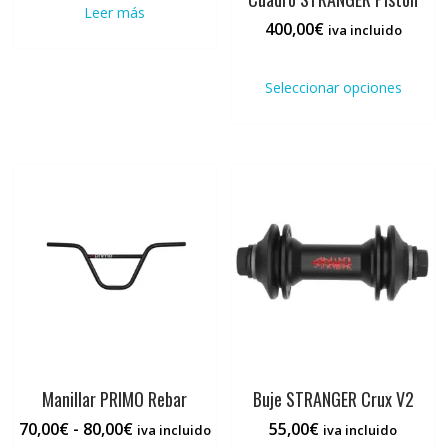
Leer más
400,00
€
iva incluido
Este
prod
Seleccionar opciones
tiene
múlti
varia
Las
opci
se
pued
elegi
en
la
pági
de
prod
Manillar PRIMO Rebar
Buje STRANGER Crux V2
Rango
70,00
€
-
80,00
€
55,00
€
iva incluido
iva incluido