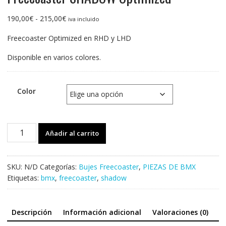
Rango
190,00
€
-
215,00
€
iva incluido
de
Freecoaster Optimized en RHD y LHD
precios:
desde
Disponible en varios colores.
190,00€
hasta
215,00€
Color
Freecoaster
Añadir al carrito
SHADOW
Optimized
cantidad
SKU:
N/D
Categorías:
Bujes Freecoaster
,
PIEZAS DE BMX
Etiquetas:
bmx
,
freecoaster
,
shadow
Descripción
Información adicional
Valoraciones (0)