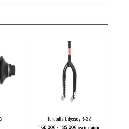
V2
Horquilla Odyssey R-32
Rango
160,00
€
-
185,00
€
iva incluido