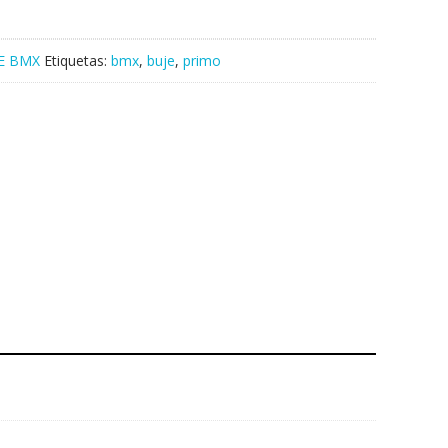
E BMX
Etiquetas:
bmx
,
buje
,
primo