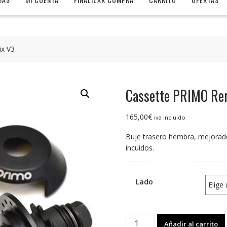
x V3
Cassette PRIMO Re
165,00
€
iva incluido
Buje trasero hembra, mejorado
incuidos.
Lado
Cassette
Añadir al carrito