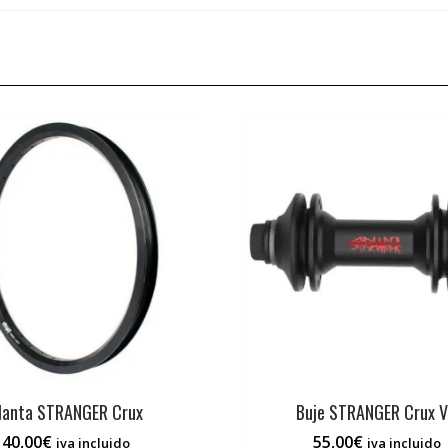
lanta STRANGER Crux
Buje STRANGER Crux 
40,00
€
55,00
€
iva incluido
iva incluido