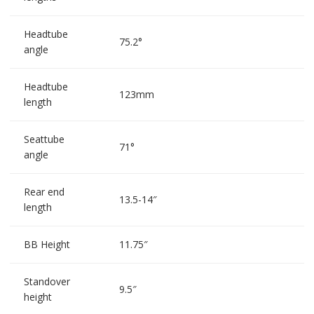
Headtube
75.2°
angle
Headtube
123mm
length
Seattube
71°
angle
Rear end
13.5-14″
length
BB Height
11.75″
Standover
9.5″
height