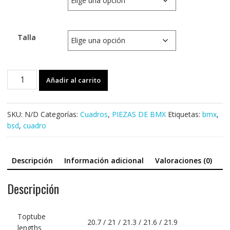
Talla
CUADRO
Añadir al carrito
BSD
RAIDER
V3
SKU:
N/D
Categorías:
Cuadros
,
PIEZAS DE BMX
Etiquetas:
bmx
,
2020
bsd
,
cuadro
cantidad
Descripción
Información adicional
Valoraciones (0)
Descripción
Toptube
20.7 / 21 / 21.3 / 21.6 / 21.9
lengths