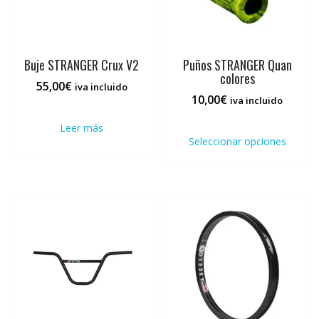
Buje STRANGER Crux V2
Puños STRANGER Quan
colores
55,00
€
iva incluido
10,00
€
iva incluido
Este
Leer más
prod
Seleccionar opciones
tiene
múlti
varia
Las
opci
se
pued
elegi
en
la
pági