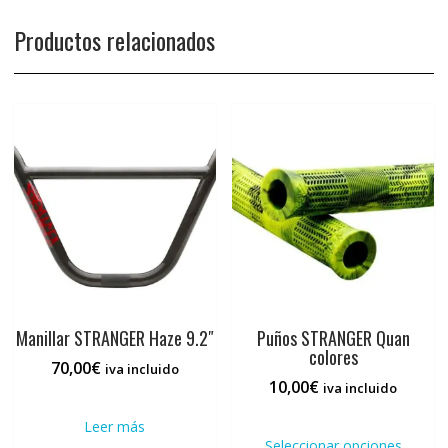
Productos relacionados
Manillar STRANGER Haze 9.2″
Puños STRANGER Quan
colores
70,00
€
iva incluido
10,00
€
iva incluido
Este
Leer más
prod
Seleccionar opciones