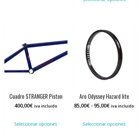
tiene
múlti
varia
Las
opci
se
pued
elegi
en
la
pági
de
prod
Cuadro STRANGER Piston
Aro Odyssey Hazard lite
Rango
400,00
€
85,00
€
-
95,00
€
iva incluido
iva incluido
de
Este
Este
precios:
producto
prod
Seleccionar opciones
Seleccionar opciones
desde
tiene
tiene
85,00€
múltiples
múlti
hasta