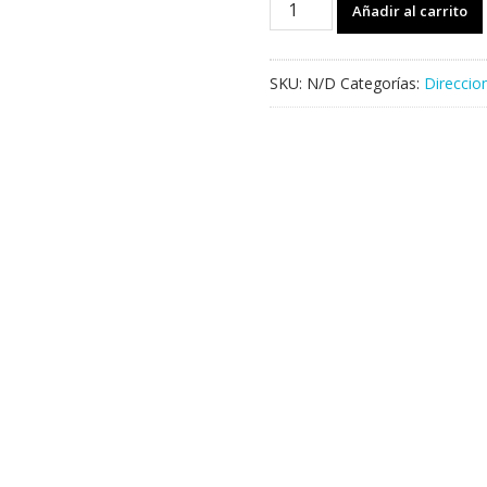
Añadir al carrito
PRIMO
Colores
cantidad
SKU:
N/D
Categorías:
Direccio