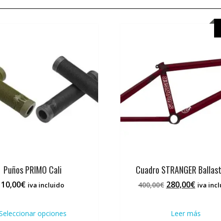
Puños PRIMO Cali
Cuadro STRANGER Ballas
El
El
10,00
€
280,00
€
400,00
€
iva incluido
iva inc
precio
precio
Este
original
actual
producto
Seleccionar opciones
Leer más
era:
es:
tiene