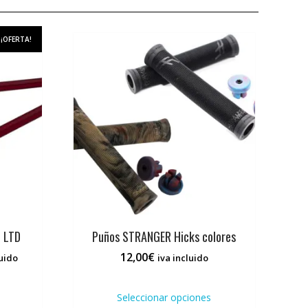
¡OFERTA!
t LTD
Puños STRANGER Hicks colores
12,00
€
luido
iva incluido
Este
producto
Seleccionar opciones
tiene