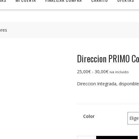
ores
Direccion PRIMO Co
Rango
25,00
€
-
30,00
€
iva incluido
de
Direccion Integrada, disponibl
precios:
desde
25,00€
hasta
30,00€
Color
Direccion