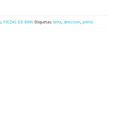
n
,
PIEZAS DE BMX
Etiquetas:
bmx
,
direccion
,
primo