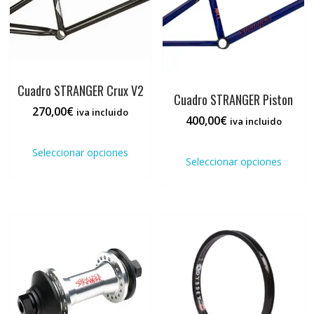
Cuadro STRANGER Crux V2
Cuadro STRANGER Piston
270,00
€
iva incluido
400,00
€
iva incluido
Este
Este
producto
Seleccionar opciones
prod
Seleccionar opciones
tiene
tiene
múltiples
múlti
variantes.
varia
Las
Las
opciones
opci
se
se
pueden
pued
elegir
elegi
en
en
la
la