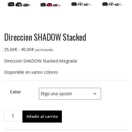
Direccion SHADOW Stacked
Rango
35,00
€
-
40,00
€
iva incluido
de
Direccion SHADOW Stacked integrada
precios:
desde
Disponible en varios colores
35,00€
hasta
40,00€
Color
Direccion
Añadir al carrito
SHADOW
Stacked