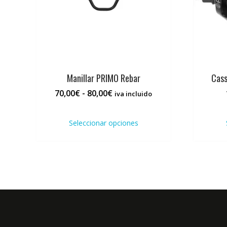
Manillar PRIMO Rebar
Cas
Rango
70,00
€
-
80,00
€
iva incluido
de
Este
precios:
producto
Seleccionar opciones
desde
tiene
70,00€
múltiples
hasta
variantes.
80,00€
Las
opciones
se
pueden
elegir
en