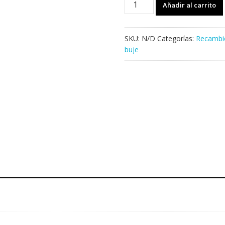
Añadir al carrito
FEDERAL
Stance
9T
SKU:
N/D
Categorías:
Recambi
cantidad
buje