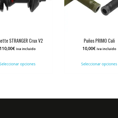
sette STRANGER Crux V2
Puños PRIMO Cali
110,00
€
10,00
€
iva incluido
iva incluido
Este
producto
Seleccionar opciones
Seleccionar opciones
tiene
múltiples
variantes.
Las
opciones
se
pueden
elegir
en