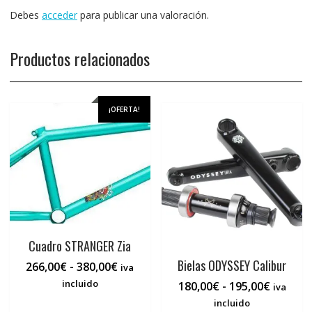
Debes
acceder
para publicar una valoración.
Productos relacionados
¡OFERTA!
Cuadro STRANGER Zia
Bielas ODYSSEY Calibur
Rango
266,00
€
-
380,00
€
iva
de
incluido
Rango
180,00
€
-
195,00
€
iva
precios:
de
Este
incluido