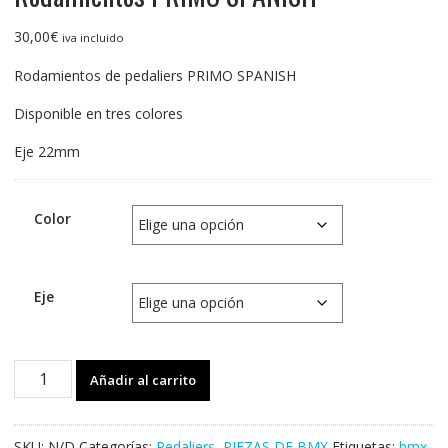
30,00
€
iva incluido
Rodamientos de pedaliers PRIMO SPANISH
Disponible en tres colores
Eje 22mm
Color
Eje
Rodamientos
Añadir al carrito
PRIMO
SPANISH
cantidad
SKU:
N/D
Categorías:
Pedaliers
,
PIEZAS DE BMX
Etiquetas:
bmx
,