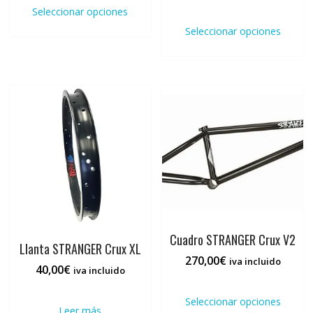
desde
precios:
producto
Este
Seleccionar opciones
266,00€
desde
tiene
prod
hasta
Seleccionar opciones
180,00€
múltiples
tiene
380,00€
hasta
variantes.
múlti
195,00€
Las
varia
opciones
Las
se
opci
pueden
se
elegir
pued
en
elegi
la
en
página
la
de
pági
producto
de
prod
Cuadro STRANGER Crux V2
Llanta STRANGER Crux XL
270,00
€
iva incluido
40,00
€
iva incluido
Este
prod
Seleccionar opciones
Leer más
tiene