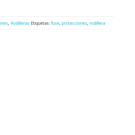
ones
,
Rodilleras
Etiquetas:
fuse
,
protecciones
,
rodillera