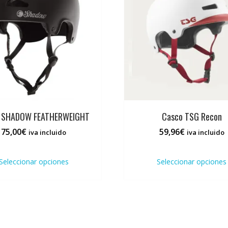
 SHADOW FEATHERWEIGHT
Casco TSG Recon
75,00
€
59,96
€
iva incluido
iva incluido
Este
producto
Seleccionar opciones
Seleccionar opciones
tiene
múltiples
variantes.
Las
opciones
se