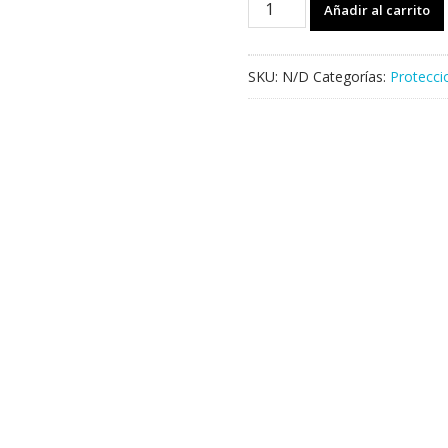
Añadir al carrito
FUSE
Omega
cantidad
SKU:
N/D
Categorías:
Protecci