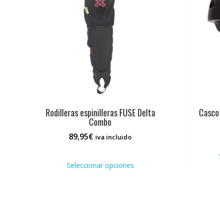
Rodilleras espinilleras FUSE Delta
Casco
Combo
89,95
€
iva incluido
Este
producto
Seleccionar opciones
tiene
múltiples
variantes.
Las
opciones