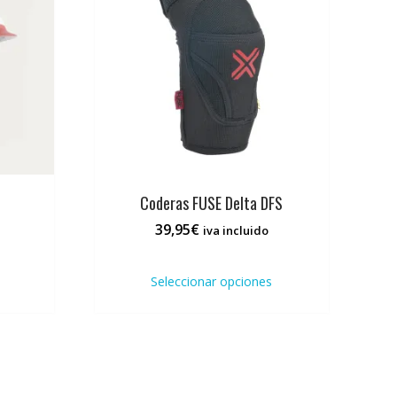
Coderas FUSE Delta DFS
39,95
€
iva incluido
Este
Este
producto
producto
Seleccionar opciones
tiene
tiene
múltiples
múltiples
variantes.
variantes.
Las
Las
opciones
opciones
se
se